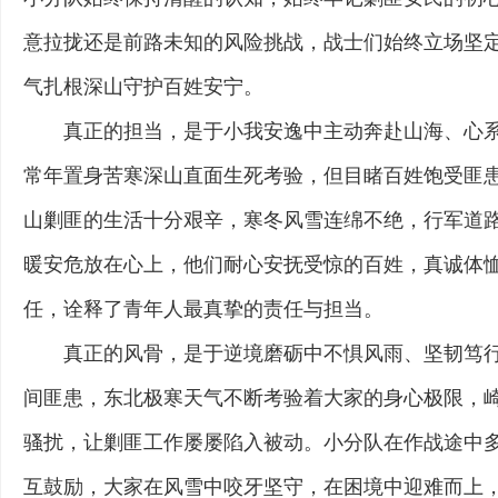
意拉拢还是前路未知的风险挑战，战士们始终立场坚
气扎根深山守护百姓安宁。
真正的担当，是于小我安逸中主动奔赴山海、心
常年置身苦寒深山直面生死考验，但目睹百姓饱受匪
山剿匪的生活十分艰辛，寒冬风雪连绵不绝，行军道
暖安危放在心上，他们耐心安抚受惊的百姓，真诚体
任，诠释了青年人最真挚的责任与担当。
真正的风骨，是于逆境磨砺中不惧风雨、坚韧笃
间匪患，东北极寒天气不断考验着大家的身心极限，
骚扰，让剿匪工作屡屡陷入被动。小分队在作战途中
互鼓励，大家在风雪中咬牙坚守，在困境中迎难而上