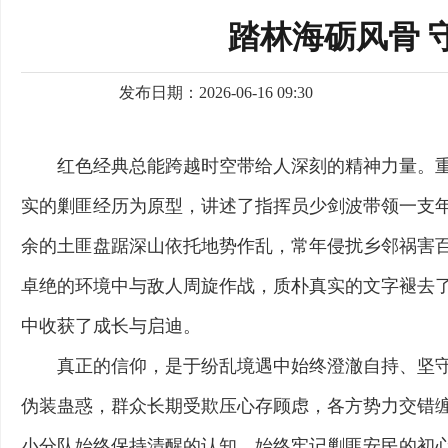
踏林海砺风骨 
发布日期：2026-06-16 09:30
红色经典总能跨越时空带给人深刻的精神力量。
实的剿匪经历为原型，讲述了指挥员少剑波带领一支
余的土匪盘踞深山依托地势作乱，常年侵扰乡邻祸害
卓绝的环境中与敌人周旋作战，质朴真实的文字褪去
中收获了成长与启迪。
真正的信仰，是于纷乱境遇中始终澄澈自持、坚
伪装蛊惑，群众长期受欺压心存顾虑，各方势力交错
小分队始终保持清醒的认知，始终牢记剿匪安民的初